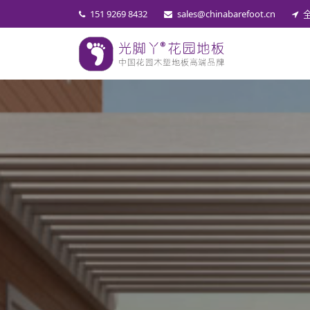
151 9269 8432
sales@chinabarefoot.cn