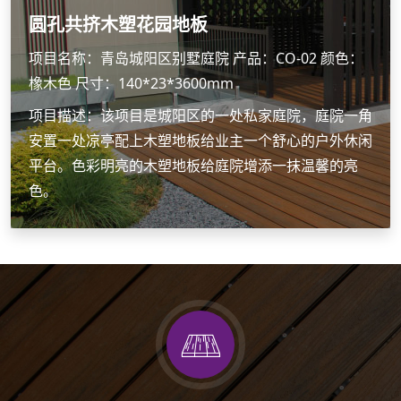
圆孔共挤木塑花园地板
项目名称：青岛城阳区别墅庭院 产品：CO-02 颜色：
橡木色 尺寸：140*23*3600mm
项目描述：该项目是城阳区的一处私家庭院，庭院一角
安置一处凉亭配上木塑地板给业主一个舒心的户外休闲
平台。色彩明亮的木塑地板给庭院增添一抹温馨的亮
色。