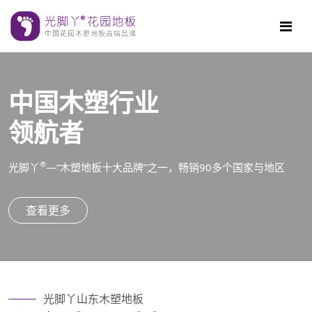
中国木塑行业
不懈努力
领航者
创造美好生活
®
光脚丫
—“木塑地板十大品牌”之一，畅销90多个国家与地区
查看更多
光脚丫山东木塑地板