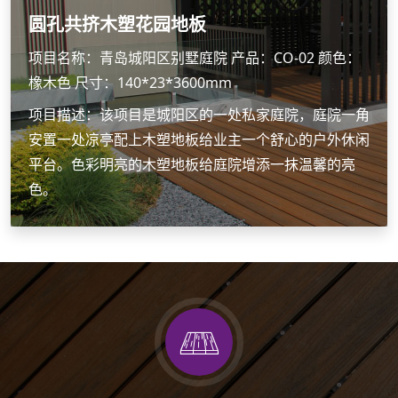
圆孔共挤木塑花园地板
项目名称：青岛城阳区别墅庭院 产品：CO-02 颜色：
橡木色 尺寸：140*23*3600mm
项目描述：该项目是城阳区的一处私家庭院，庭院一角
安置一处凉亭配上木塑地板给业主一个舒心的户外休闲
平台。色彩明亮的木塑地板给庭院增添一抹温馨的亮
色。